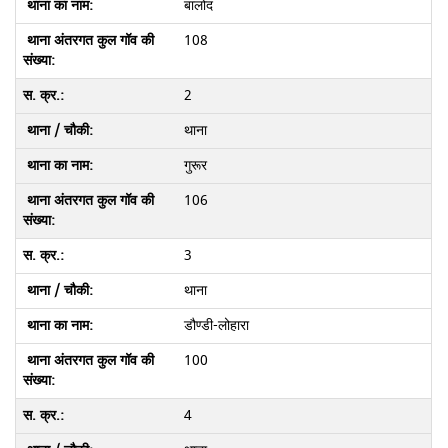
बालोद
108
2
थाना
गुरूर
106
3
थाना
डौण्डी-लोहारा
100
4