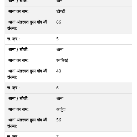
थाना
डौण्डी
66
5
थाना
रनचिरई
40
6
थाना
अर्जु्ंदा
56
7