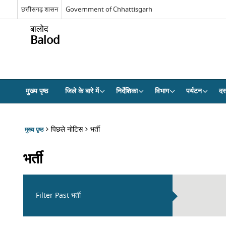
छत्तीसगढ़ शासन
Government of Chhattisgarh
बालोद
Balod
मुख्य पृष्ठ
जिले के बारे में
निर्देशिका
विभाग
पर्यटन
दस्
पिछले नोटिस
भर्ती
मुख्य पृष्ठ
भर्ती
Filter Past भर्ती