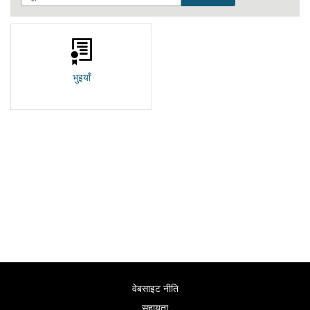
भुइयाँ
वेबसाइट नीति
सहायता